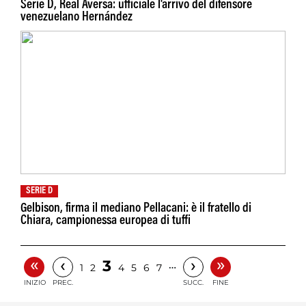
Serie D, Real Aversa: ufficiale l'arrivo del difensore
venezuelano Hernández
SERIE D
Gelbison, firma il mediano Pellacani: è il fratello di
Chiara, campionessa europea di tuffi
«
»
‹
›
3
…
1
2
4
5
6
7
INIZIO
PREC.
SUCC.
FINE