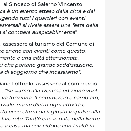
i al Sindaco di Salerno Vincenzo
a è un evento atteso dalla città e dai
endo tutti i quartieri con eventi
asversali si rivela essere una festa della
a e si compera auspicabilmente
".
a, assessore al turismo del Comune di
sce anche con eventi come questo.
ento è una città attenzionata.
ici che portano grande soddisfazione,
sa di soggiorno che incassiamo"
.
ario Loffredo, assessore al commercio
o.
"Se siamo alla 12esima edizione vuol
tiva funziona. Il commercio è cambiato,
ziale, ma se dietro ogni attività o
tto ecco che si dà il giusto impulso alla
 fare rete. Tant’è che le date della Notte
e a casa ma coincidono con i saldi in