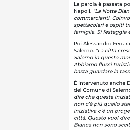
La parola è passata po
Napoli.
"La Notte Bianc
commercianti. Coinvolg
spettacolari e ospiti tr
famiglia. Si festeggi
Poi Alessandro Ferrar
Salerno.
"La città cre
Salerno in questo mom
Abbiamo flussi turist
basta guardare la tas
È intervenuto anche D
del Comune di Salern
dire che questa inizia
non c’è più quello stan
iniziativa c’è un proge
città. Questo vuol dire
Bianca non sono scelt