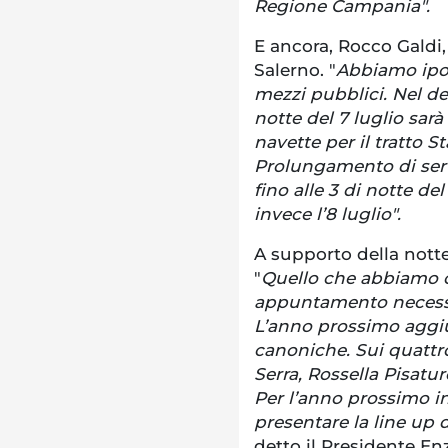
Regione Campania".
E ancora, Rocco Galdi,
Salerno. "
Abbiamo ipot
mezzi pubblici. Nel dett
notte del 7 luglio sarà 
navette per il tratto S
Prolungamento di serv
fino alle 3 di notte del
invece l’8 luglio".
A supporto della nott
"
Quello che abbiamo c
appuntamento necessario
L’anno prossimo aggiu
canoniche. Sui quattro
Serra, Rossella Pisatur
Per l’anno prossimo in
presentare la line up
detto il Presidente Enz