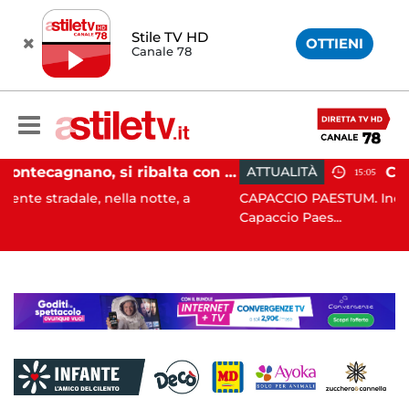
Stile TV HD
OTTIENI
Canale 78
Pontecagnano, si ribalta con l'auto alla rotatoria: giovane ferito
ATTUALITÀ
15:05
notte, a
CAPACCIO PAESTUM. Incisiva azione del Comu
Capaccio Paes...