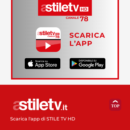
SCARICA
L’APP
Scarica l'app di STILE TV HD