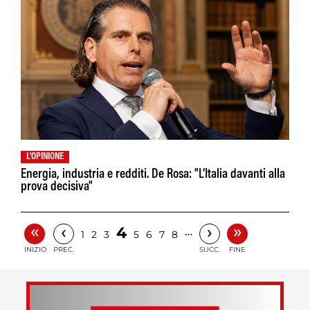
L'OPINIONE
Energia, industria e redditi. De Rosa: "L’Italia davanti alla
prova decisiva"
«
»
‹
›
4
…
1
2
3
5
6
7
8
INIZIO
PREC.
SUCC.
FINE