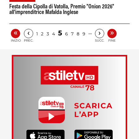
Festa della Cipolla di Vatolla, Premio "Onion 2026"
all'imprenditrice Mafalda Inglese
«
»
‹
›
5
…
1
2
3
4
6
7
8
9
INIZIO
PREC.
SUCC.
FINE
SCARICA
L’APP