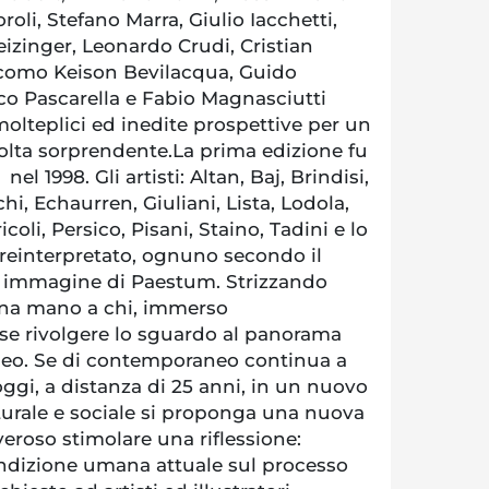
oli, Stefano Marra, Giulio Iacchetti,
Seizinger, Leonardo Crudi, Cristian
acomo Keison Bevilacqua, Guido
o Pascarella e Fabio Magnasciutti
teplici ed inedite prospettive per un
volta sorprendente.La prima edizione fu
nel 1998. Gli artisti: Altan, Baj, Brindisi,
hi, Echaurren, Giuliani, Lista, Lodola,
coli, Persico, Pisani, Staino, Tadini e lo
 reinterpretato, ognuno secondo il
ica immagine di Paestum. Strizzando
una mano a chi, immerso
sse rivolgere lo sguardo al panorama
neo. Se di contemporaneo continua a
oggi, a distanza di 25 anni, in un nuovo
urale e sociale si proponga una nuova
veroso stimolare una riflessione:
ondizione umana attuale sul processo