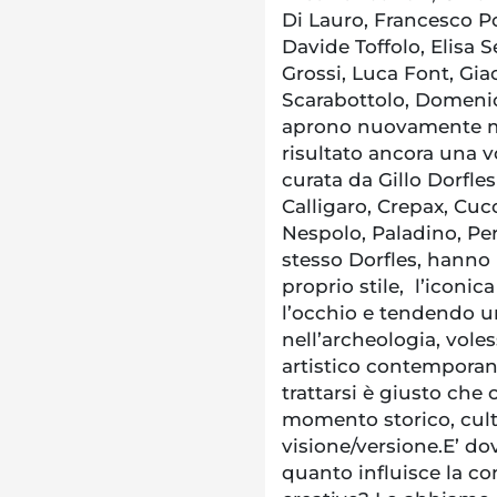
Di Lauro, Francesco Por
Davide Toffolo, Elisa 
Grossi, Luca Font, Gi
Scarabottolo, Domenic
aprono nuovamente mol
risultato ancora una 
curata da Gillo Dorfles 
Calligaro, Crepax, Cucc
Nespolo, Paladino, Peri
stesso Dorfles, hanno
proprio stile, l’icon
l’occhio e tendendo 
nell’archeologia, vole
artistico contempora
trattarsi è giusto che 
momento storico, cult
visione/versione.E’ do
quanto influisce la c