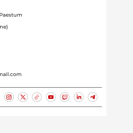
 Paestum
one)
ail.com