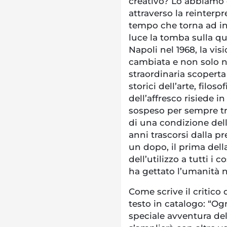
creativo? Lo abbiamo ch
attraverso la reinter
tempo che torna ad in
luce la tomba sulla qua
Napoli nel 1968, la vi
cambiata e non solo ne
straordinaria scoperta h
storici dell’arte, filoso
dell’affresco risiede in
sospeso per sempre tr
di una condizione dell
anni trascorsi dalla p
un dopo, il prima della
dell’utilizzo a tutti i 
ha gettato l’umanità n
Come scrive il critico
testo in catalogo: “Og
speciale avventura del