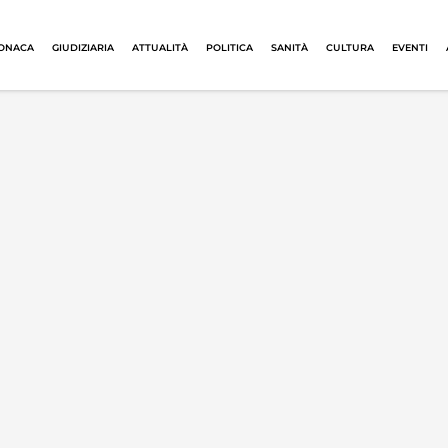
ONACA
GIUDIZIARIA
ATTUALITÀ
POLITICA
SANITÀ
CULTURA
EVENTI