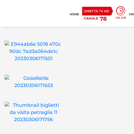
HOME
CR