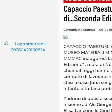
Capaccio Paestu
di...Seconda E
Comunicato Stampa
06 lugli
CAPACCIO PAESTUM. Vene
MUSEO MATERIALI M
MMMAC inaugurerà la 
Edizione” a cura di Nuvo
chiamati oggi hanno a
compito di lavorare in
stessa base (una serig
intento a tuffarsi prob
Padrino di questa sec
insieme ad Ale Giorgi
Elisa Lanconelli, Gino