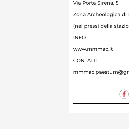
Via Porta Sirena, 5
Zona Archeologica di
(nei pressi della stazi
INFO
www.mmmac.it
CONTATTI
mmmac.paestum@gm