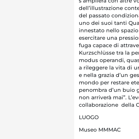
s’amplierà con altre vo
dell’illustrazione con
del passato condizion
uno dei suoi tanti Quader
innestato nello spazio
esercitare una pression
fuga capace di attrave
Kurzschlüsse tra la per
modus operandi, quasi 
a rileggere la vita di 
e nella grazia d’un ges
mondo per restare et
penombra d’un buio gi
non arriverà mai”. L’ev
collaborazione della 
LUOGO
Museo MMMAC