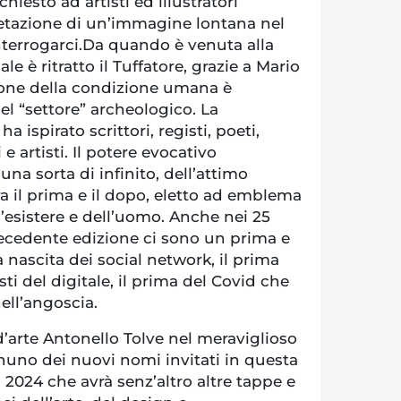
iesto ad artisti ed illustratori
pretazione di un’immagine lontana nel
terrogarci.Da quando è venuta alla
le è ritratto il Tuffatore, grazie a Mario
sione della condizione umana è
l “settore” archeologico. La
a ispirato scrittori, registi, poeti,
fi e artisti. Il potere evocativo
 una sorta di infinito, dell’attimo
a il prima e il dopo, eletto ad emblema
’esistere e dell’uomo. Anche nei 25
recedente edizione ci sono un prima e
 nascita dei social network, il prima
costi del digitale, il prima del Covid che
ell’angoscia.
 d’arte Antonello Tolve nel meraviglioso
nuno dei nuovi nomi invitati in questa
 2024 che avrà senz’altro altre tappe e