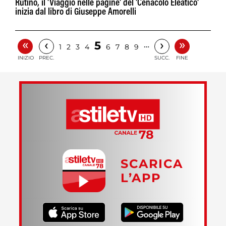
Rutino, il 'Viaggio nelle pagine' del 'Cenacolo Eleatico'
inizia dal libro di Giuseppe Amorelli
«
»
‹
›
5
…
1
2
3
4
6
7
8
9
INIZIO
PREC.
SUCC.
FINE
SCARICA
L’APP