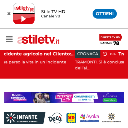
Stile TV HD
OTTIENI
Canale 78
Incidente agricolo nel Cilento: trattore si ribalta, muore 71enne
CRONACA
15:14
n un incidente
TRAMONTI. Si è conclusa con successo, alle 
dell’al...