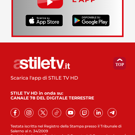
Scarica l'app di STILE TV HD
STILE TV HD in onda su:
CANALE 78 DEL DIGITALE TERRESTRE
Testata iscritta nel Registro della Stampa presso il Tribunale di
Salerno al n. 34/2009