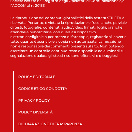
Società iscritta nel Registro degli Operatori di Comunicazione c/o
l’AGCOM al n. 20133
La riproduzione dei contenuti giornalistici della testata STILETV è
riservata. Pertanto, è vietata la riproduzione e l’uso, anche parziale,
di testi, fotografie, contenuti audio/video, filmati, loghi, grafiche
aziendali e pubblicitarie, con qualsiasi dispositivo
elettronico/digitale o per mezzo di fotocopie, registrazioni, cover e
tutto quanto è ascrivibile a copia non autorizzata. La redazione
non è responsabile dei commenti presenti sul sito. Non potendo
esercitare un controllo continuo resta disponibile ad eliminarli su
segnalazione qualora gli stessi risultano offensivi e oltraggiosi.
POLICY EDITORIALE
CODICE ETICO CONDOTTA
PRIVACY POLICY
POLICY DIVERSITÀ
DICHIARAZIONE DI TRASPARENZA