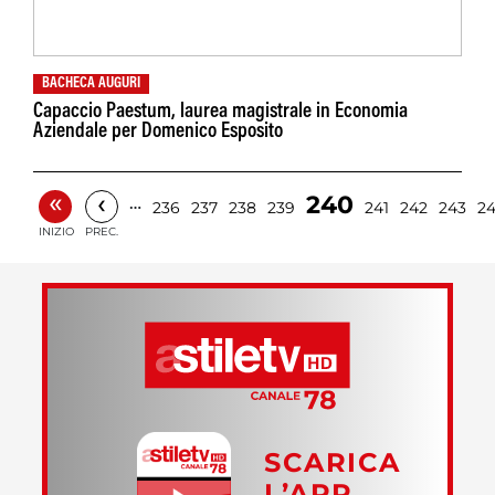
BACHECA AUGURI
Capaccio Paestum, laurea magistrale in Economia
Aziendale per Domenico Esposito
«
‹
240
…
236
237
238
239
241
242
243
2
INIZIO
PREC.
SCARICA
L’APP