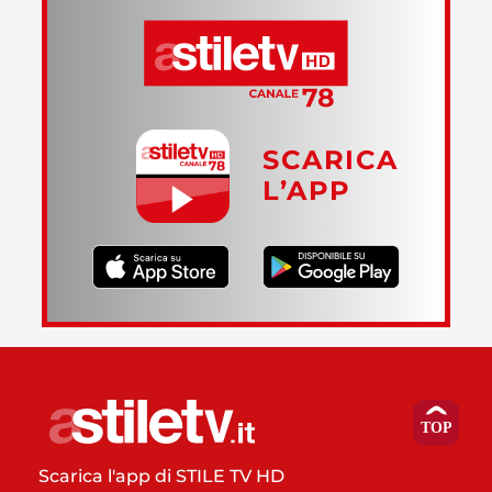
SCARICA
L’APP
Scarica l'app di STILE TV HD