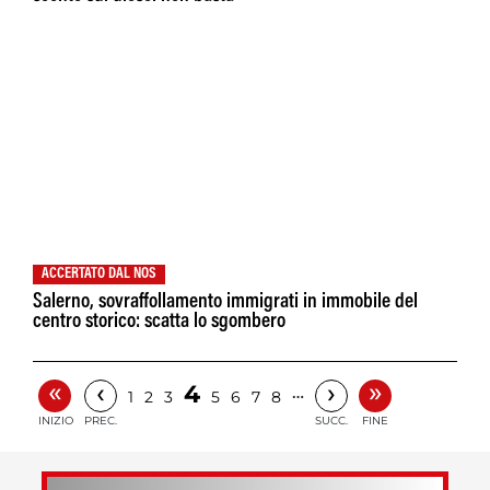
ACCERTATO DAL NOS
Salerno, sovraffollamento immigrati in immobile del
centro storico: scatta lo sgombero
«
»
‹
›
4
…
1
2
3
5
6
7
8
INIZIO
PREC.
SUCC.
FINE