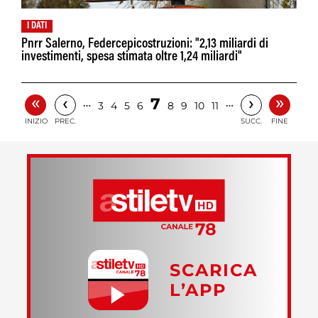
I DATI
Pnrr Salerno, Federcepicostruzioni: "2,13 miliardi di
investimenti, spesa stimata oltre 1,24 miliardi"
«
»
‹
›
7
…
…
3
4
5
6
8
9
10
11
INIZIO
PREC.
SUCC.
FINE
SCARICA
L’APP