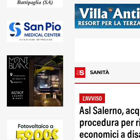
SANITÀ
L'AVVISO
Asl Salerno, acq
procedura per r
economici a disa