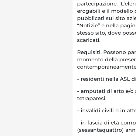
partecipazione. L’elenc
erogabili e il modell
pubblicati sul sito az
“Notizie” e nella pagin
stesso sito, dove poss
scaricati.
Requisiti. Possono part
momento della prese
contemporaneamente i 
-
residenti nella ASL 
-
amputati di arto e/o 
tetraparesi;
-
invalidi civili o in 
-
in fascia di età compr
(sessantaquattro) ann