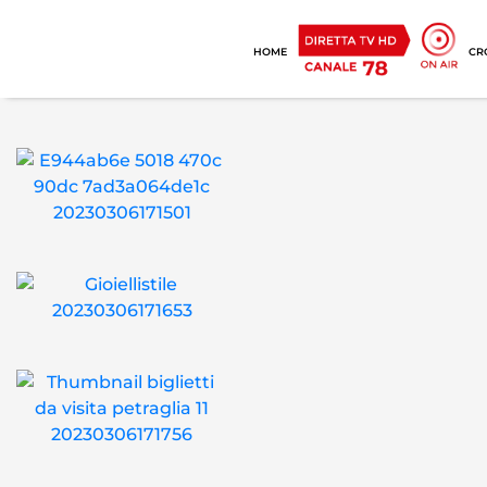
HOME
CR