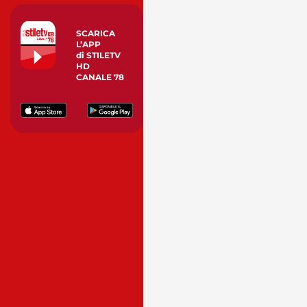
SCARICA
L’APP
di STILETV
HD
CANALE 78