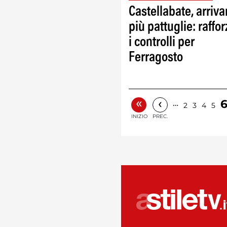
Castellabate, arriv
più pattuglie: raffor
i controlli per
Ferragosto
«
‹
…
2
3
4
5
INIZIO
PREC.