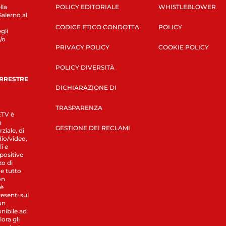
lla
POLICY EDITORIALE
WHISTLEBLOWER
Salerno al
CODICE ETICO CONDOTTA
POLICY
gli
/o
PRIVACY POLICY
COOKIE POLICY
POLICY DIVERSITÀ
ERRESTRE
DICHIARAZIONE DI
TRASPARENZA
LETV è
a
GESTIONE DEI RECLAMI
ziale, di
dio/video,
i e
spositivo
zo di
 e tutto
on
 è
esenti sul
un
nibile ad
ora gli