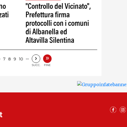
ano
"Controllo del Vicinato",
zati
Prefettura firma
protocolli con i comuni
di Albanella ed
Altavilla Silentina
»
›
6
…
7
8
9
10
SUCC.
FINE