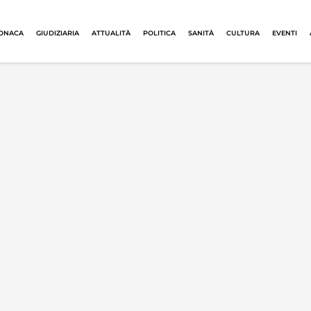
ONACA
GIUDIZIARIA
ATTUALITÀ
POLITICA
SANITÀ
CULTURA
EVENTI