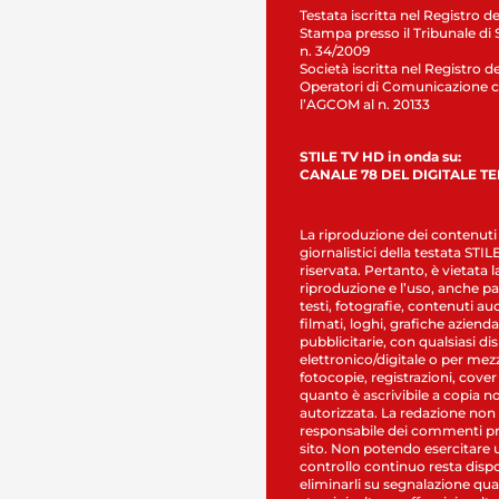
Testata iscritta nel Registro de
Stampa presso il Tribunale di 
n. 34/2009
Società iscritta nel Registro de
Operatori di Comunicazione c
l’AGCOM al n. 20133
STILE TV HD in onda su:
CANALE 78 DEL DIGITALE T
La riproduzione dei contenuti
giornalistici della testata STI
riservata. Pertanto, è vietata l
riproduzione e l’uso, anche par
testi, fotografie, contenuti au
filmati, loghi, grafiche aziendal
pubblicitarie, con qualsiasi di
elettronico/digitale o per mez
fotocopie, registrazioni, cover
quanto è ascrivibile a copia n
autorizzata. La redazione non
responsabile dei commenti pr
sito. Non potendo esercitare 
controllo continuo resta dispo
eliminarli su segnalazione qual