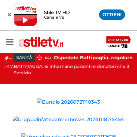
Stile TV HD
OTTIENI
Canale 78
Campi Flegrei, aumentano gli sfollati e infuria lo scontro politico
Ospedale Battipaglia, regolarmente in funzione il Servizio Trasfusionale
SANITÀ
14:21
4,7,
BATTIPAGLIA. Si informano pazienti e donatori che il
Servizio...