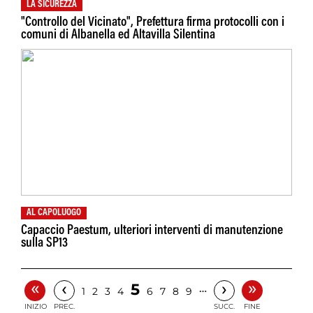
LA SICUREZZA
"Controllo del Vicinato", Prefettura firma protocolli con i
comuni di Albanella ed Altavilla Silentina
AL CAPOLUOGO
Capaccio Paestum, ulteriori interventi di manutenzione
sulla SP13
«
»
‹
›
5
…
1
2
3
4
6
7
8
9
INIZIO
PREC.
SUCC.
FINE