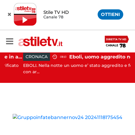
Stile TV HD
OTTIENI
Canale 78
Pontecagnano, incidente in autostrada: 5 giovani feriti
CRONACA
08:13
icato
EBOLI. Nella notte un uomo e’ stato aggredito e ferito
con ar...