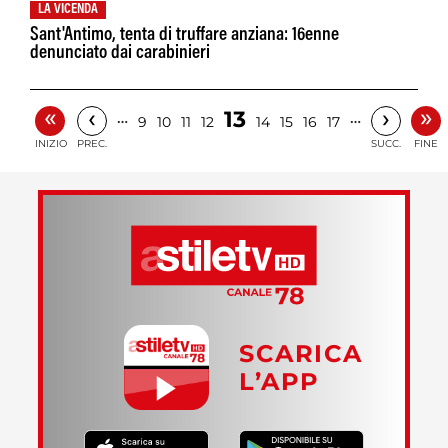
LA VICENDA
Sant'Antimo, tenta di truffare anziana: 16enne
denunciato dai carabinieri
«
»
‹
›
13
…
…
9
10
11
12
14
15
16
17
INIZIO
PREC.
SUCC.
FINE
SCARICA
L’APP