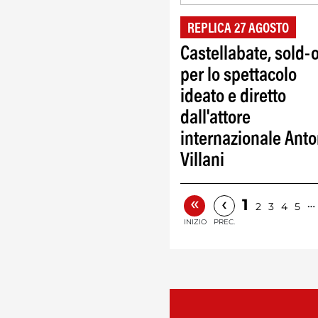
REPLICA 27 AGOSTO
Castellabate, sold-
per lo spettacolo
ideato e diretto
dall'attore
internazionale Anto
Villani
«
‹
1
…
2
3
4
5
INIZIO
PREC.