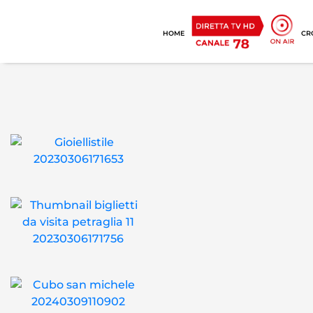
HOME
CR