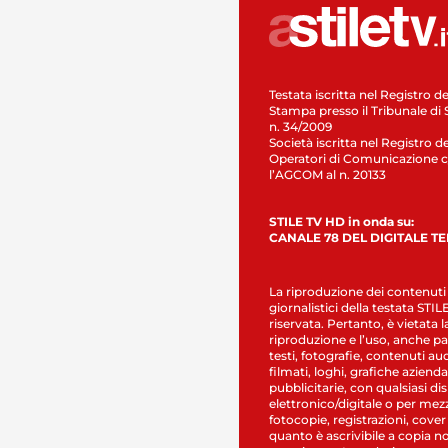
Testata iscritta nel Registro de
Stampa presso il Tribunale di 
n. 34/2009
Società iscritta nel Registro de
Operatori di Comunicazione c
l’AGCOM al n. 20133
STILE TV HD in onda su:
CANALE 78 DEL DIGITALE T
La riproduzione dei contenuti
giornalistici della testata STI
riservata. Pertanto, è vietata l
riproduzione e l’uso, anche par
testi, fotografie, contenuti au
filmati, loghi, grafiche aziendal
pubblicitarie, con qualsiasi di
elettronico/digitale o per mez
fotocopie, registrazioni, cover
quanto è ascrivibile a copia n