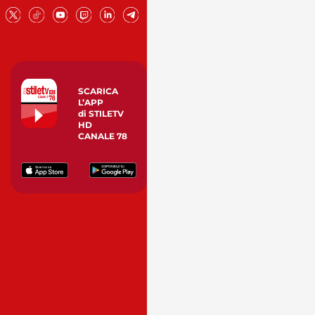
SCARICA
L’APP
di STILETV
HD
CANALE 78