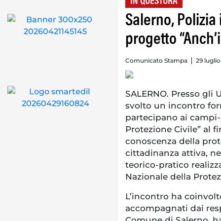
IN QUESTURA
Salerno, Polizia 
progetto “Anch’i
Comunicato Stampa
29 lugli
SALERNO. Presso gli Uf
svolto un incontro fo
partecipano ai campi-
Protezione Civile” al f
conoscenza della protez
cittadinanza attiva, n
teorico-pratico realiz
Nazionale della Protez
L’incontro ha coinvolto 
accompagnati dai respo
Comune di Salerno, ha