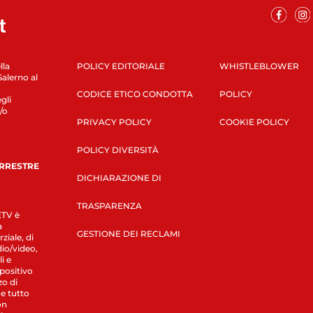
lla
POLICY EDITORIALE
WHISTLEBLOWER
Salerno al
CODICE ETICO CONDOTTA
POLICY
gli
/o
PRIVACY POLICY
COOKIE POLICY
POLICY DIVERSITÀ
ERRESTRE
DICHIARAZIONE DI
TRASPARENZA
LETV è
a
GESTIONE DEI RECLAMI
ziale, di
dio/video,
i e
spositivo
zo di
 e tutto
on