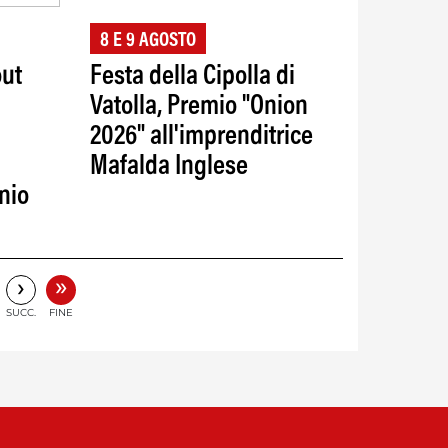
8 E 9 AGOSTO
out
Festa della Cipolla di
Vatolla, Premio "Onion
2026" all'imprenditrice
Mafalda Inglese
nio
»
›
SUCC.
FINE