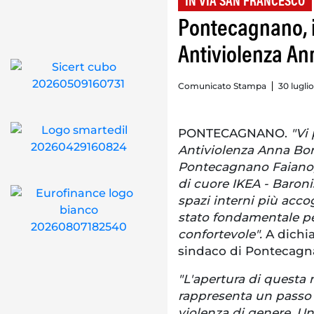
IN VIA SAN FRANCESCO
Pontecagnano, i
Antiviolenza An
Comunicato Stampa
30 lugli
PONTECAGNANO.
"Vi
Antiviolenza Anna Bor
Pontecagnano Faiano, 
di cuore IKEA - Baronis
spazi interni più accogl
stato fondamentale pe
confortevole".
A dichia
sindaco di Pontecagn
"L'apertura di questa 
rappresenta un passo 
violenza di genere. Un