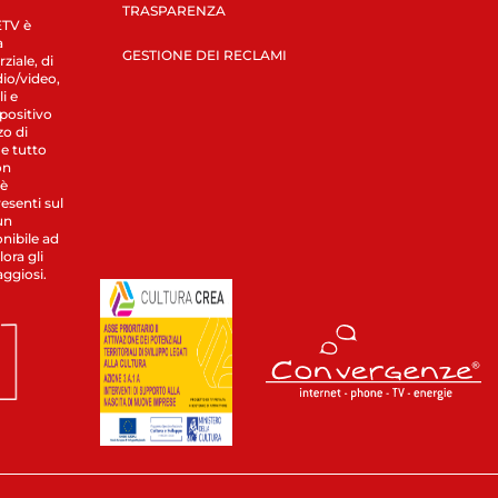
TRASPARENZA
LETV è
a
GESTIONE DEI RECLAMI
ziale, di
dio/video,
i e
spositivo
zo di
 e tutto
on
 è
esenti sul
un
nibile ad
ora gli
aggiosi.