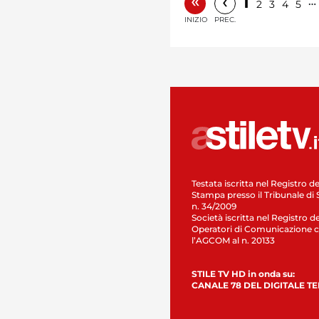
«
‹
1
…
2
3
4
5
INIZIO
PREC.
Testata iscritta nel Registro de
Stampa presso il Tribunale di 
n. 34/2009
Società iscritta nel Registro de
Operatori di Comunicazione c
l’AGCOM al n. 20133
STILE TV HD in onda su:
CANALE 78 DEL DIGITALE T