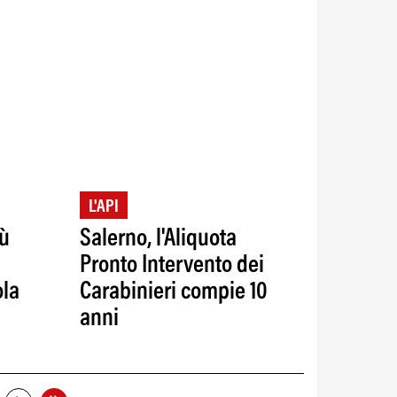
L'API
iù
Salerno, l'Aliquota
Pronto Intervento dei
ola
Carabinieri compie 10
anni