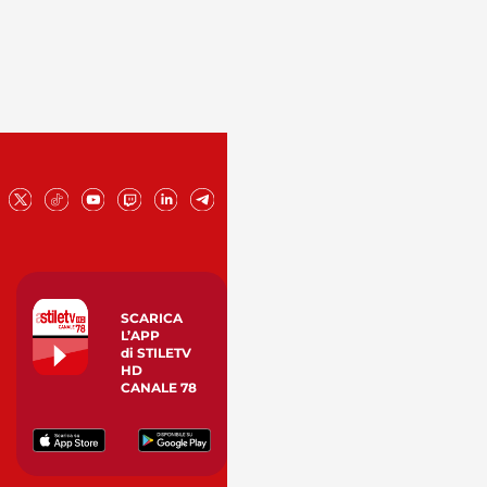
SCARICA
L’APP
di STILETV
HD
CANALE 78