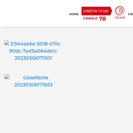
HOME
CR