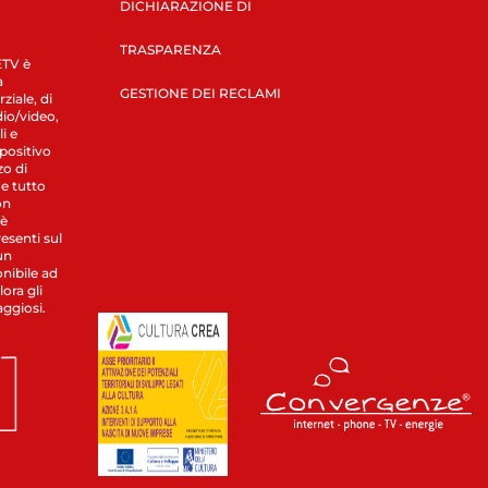
DICHIARAZIONE DI
TRASPARENZA
LETV è
a
GESTIONE DEI RECLAMI
ziale, di
dio/video,
i e
spositivo
zo di
 e tutto
on
 è
esenti sul
un
nibile ad
ora gli
aggiosi.