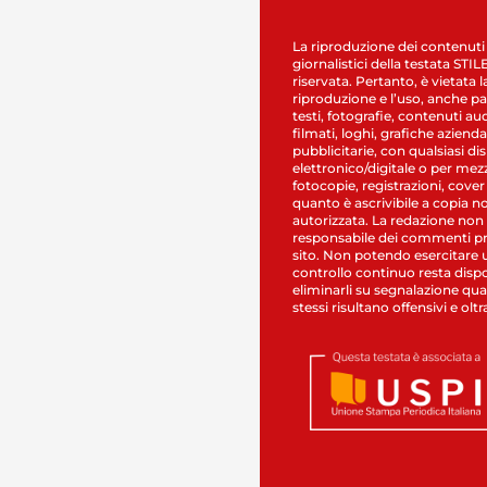
La riproduzione dei contenuti
giornalistici della testata STI
riservata. Pertanto, è vietata l
riproduzione e l’uso, anche par
testi, fotografie, contenuti au
filmati, loghi, grafiche aziendal
pubblicitarie, con qualsiasi di
elettronico/digitale o per mez
fotocopie, registrazioni, cover
quanto è ascrivibile a copia n
autorizzata. La redazione non
responsabile dei commenti pr
sito. Non potendo esercitare 
controllo continuo resta dispo
eliminarli su segnalazione qual
stessi risultano offensivi e oltr