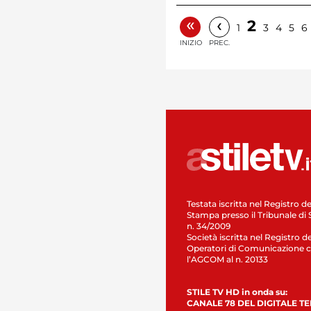
«
‹
2
1
3
4
5
6
INIZIO
PREC.
Testata iscritta nel Registro de
Stampa presso il Tribunale di 
n. 34/2009
Società iscritta nel Registro de
Operatori di Comunicazione c
l’AGCOM al n. 20133
STILE TV HD in onda su:
CANALE 78 DEL DIGITALE T