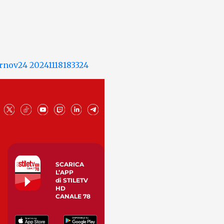
SCARICA
L’APP
di STILETV
HD
CANALE 78