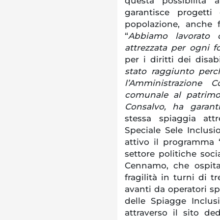
questa possibilità 
garantisce progetti 
popolazione, anche f
“
Abbiamo lavorato 
attrezzata per ogni f
per i diritti dei disa
stato raggiunto per
l’Amministrazione C
comunale al patrimo
Consalvo, ha garanti
stessa spiaggia att
Speciale Sele Inclusio
attivo il programma 
settore politiche soci
Cennamo, che ospita
fragilità in turni di t
avanti da operatori sp
delle Spiagge Inclus
attraverso il sito de