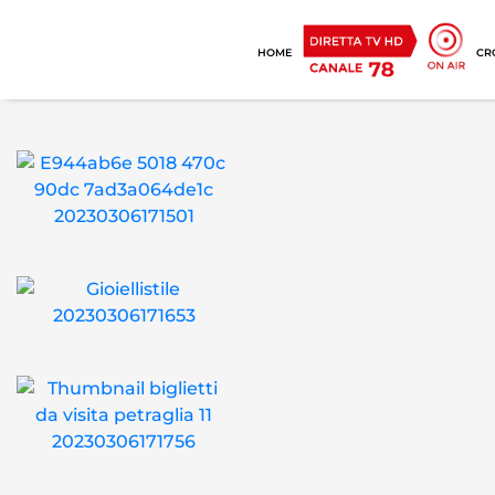
HOME
CR