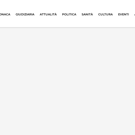
ONACA
GIUDIZIARIA
ATTUALITÀ
POLITICA
SANITÀ
CULTURA
EVENTI