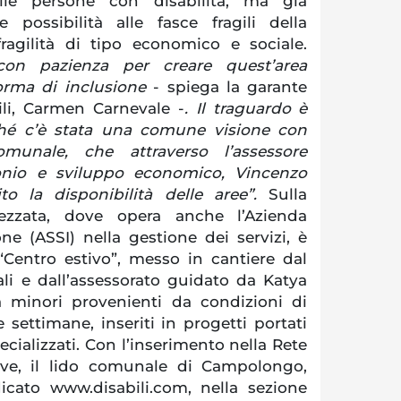
alle persone con disabilità, ma già
e possibilità alle fasce fragili della
ragilità di tipo economico e sociale.
con pazienza per creare quest’area
orma di inclusione
- spiega la garante
bili, Carmen Carnevale -
. Il traguardo è
ché c’è stata una comune visione con
omunale, che attraverso l’assessore
nio e sviluppo economico, Vincenzo
to la disponibilità delle aree”.
Sulla
rezzata, dove opera anche l’Azienda
ne (ASSI) nella gestione dei servizi, è
“Centro estivo”, messo in cantiere dal
ali e dall’assessorato guidato da Katya
 minori provenienti da condizioni di
re settimane, inseriti in progetti portati
ecializzati. Con l’inserimento nella Rete
ive, il lido comunale di Campolongo,
dicato www.disabili.com, nella sezione