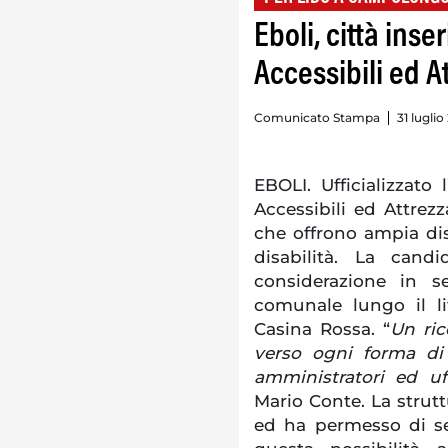
Eboli, città inse
Accessibili ed A
Comunicato Stampa
31 lugli
EBOLI. Ufficializzato
Accessibili ed Attrezza
che offrono ampia dis
disabilità. La cand
considerazione in se
comunale lungo il li
Casina Rossa. “
Un ric
verso ogni forma di 
amministratori ed uf
Mario Conte. La strutt
ed ha permesso di seg