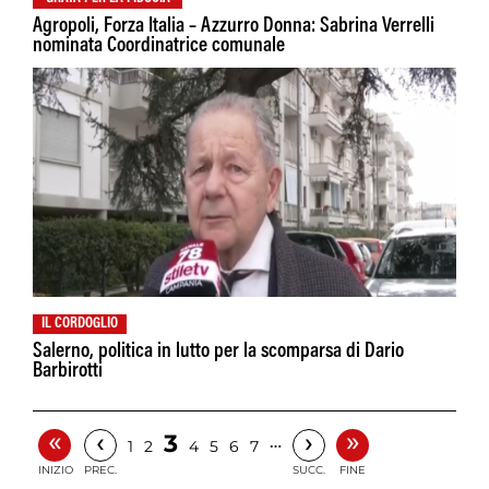
Agropoli, Forza Italia – Azzurro Donna: Sabrina Verrelli
nominata Coordinatrice comunale
IL CORDOGLIO
Salerno, politica in lutto per la scomparsa di Dario
Barbirotti
«
»
‹
›
3
…
1
2
4
5
6
7
INIZIO
PREC.
SUCC.
FINE