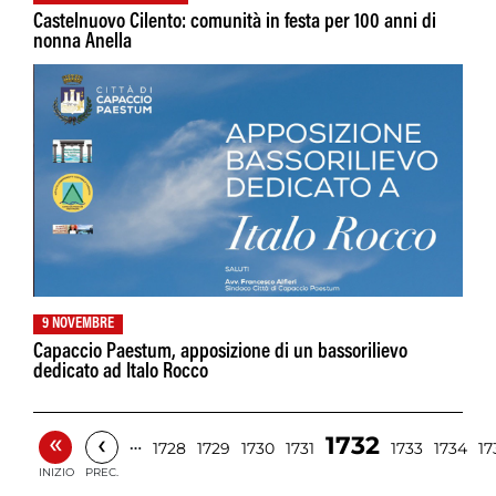
Castelnuovo Cilento: comunità in festa per 100 anni di
nonna Anella
9 NOVEMBRE
Capaccio Paestum, apposizione di un bassorilievo
dedicato ad Italo Rocco
«
‹
1732
…
1728
1729
1730
1731
1733
1734
17
INIZIO
PREC.