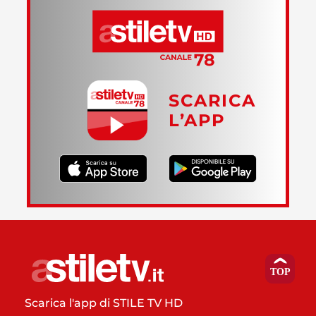
SCARICA
L’APP
Scarica l'app di STILE TV HD