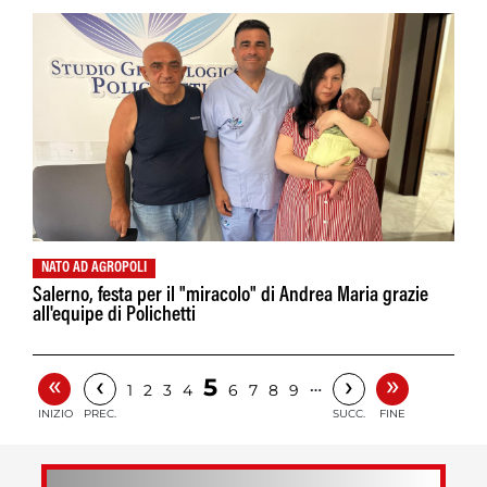
NATO AD AGROPOLI
Salerno, festa per il "miracolo" di Andrea Maria grazie
all'equipe di Polichetti
«
»
‹
›
5
…
1
2
3
4
6
7
8
9
INIZIO
PREC.
SUCC.
FINE