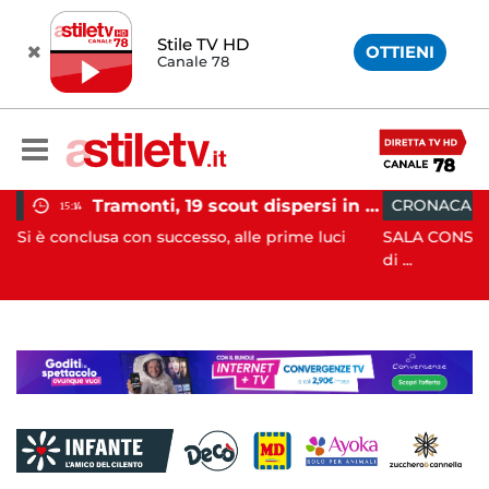
Stile TV HD
OTTIENI
Canale 78
Tramonti, 19 scout dispersi in montagna salvati dai vigili del fuoco
CRONACA
12:41
esso, alle prime luci
SALA CONSILINA. Si ritrovano liquida
di ...