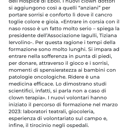
dell’Hospice di Eboli. I nuovi clown dottori
si aggiungono così a quelli “anziani” per
portare sorrisi e conforto lì dove il cancro
toglie colore e gioia. «Entrare in corsia con il
naso rosso è un fatto molto serio – spiega la
presidente dell’Associazione Iagulli, Tiziana
Iervolino-. Per questa ragione i tempi della
formazione sono molto lunghi. Si impara ad
entrare nella sofferenza in punta di piedi,
per donare, attraverso il gioco e i sorrisi,
momenti di spensieratezza ai bambini con
patologie oncologiche. Ridere è una
medicina efficace. Lo dimostrano studi
scientifici, infatti, si parla non a caso di
clown terapia». I nuovi volontari hanno
iniziato il percorso di formazione nel marzo
2023: laboratori teatrali, giocoleria,
esperienza di volontariato sul campo e,
infine, il tirocinio negli ospedali.