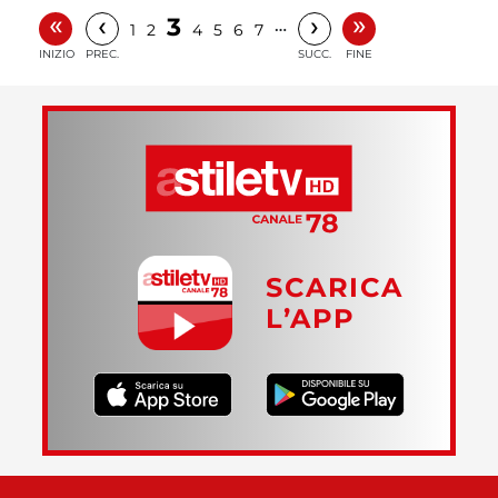
«
»
‹
›
3
…
1
2
4
5
6
7
INIZIO
PREC.
SUCC.
FINE
SCARICA
L’APP