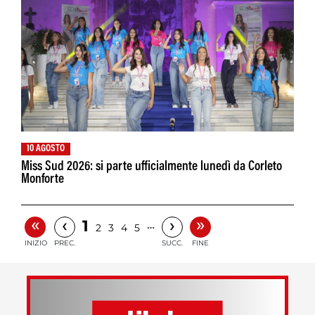
10 AGOSTO
Miss Sud 2026: si parte ufficialmente lunedì da Corleto
Monforte
«
»
‹
›
1
…
2
3
4
5
INIZIO
PREC.
SUCC.
FINE