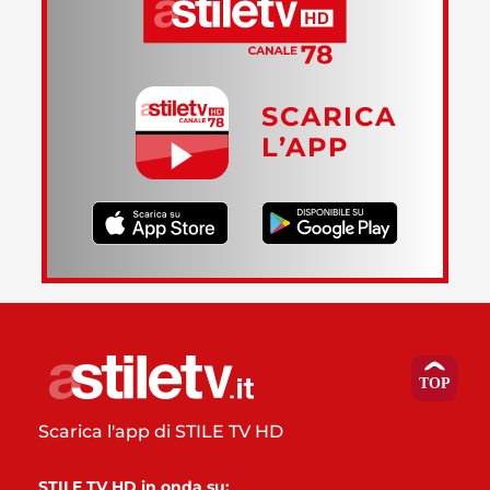
SCARICA
L’APP
Scarica l'app di STILE TV HD
STILE TV HD in onda su: