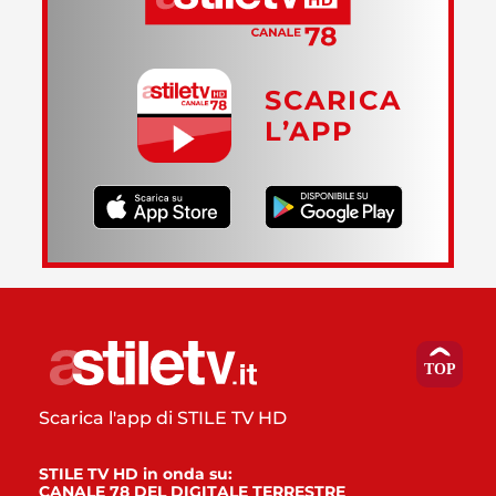
SCARICA
L’APP
Scarica l'app di STILE TV HD
STILE TV HD in onda su:
CANALE 78 DEL DIGITALE TERRESTRE