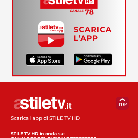
SCARICA
L’APP
Scarica l'app di STILE TV HD
STILE TV HD in onda su: