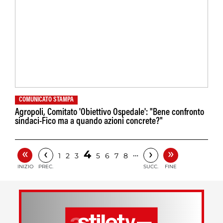
COMUNICATO STAMPA
Agropoli, Comitato 'Obiettivo Ospedale': "Bene confronto
sindaci-Fico ma a quando azioni concrete?"
«
»
‹
›
4
…
1
2
3
5
6
7
8
INIZIO
PREC.
SUCC.
FINE