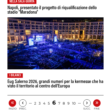
NELLA SALA GIUNTA
Napoli, presentato il progetto di riqualificazione dello
stadio "Maradona"
I BILANCI
Eug Salerno 2026, grandi numeri per la kermesse che ha
visto il territorio al centro dell'Europa
«
»
‹
›
6
…
…
2
3
4
5
7
8
9
10
INIZIO
PREC.
SUCC.
FINE