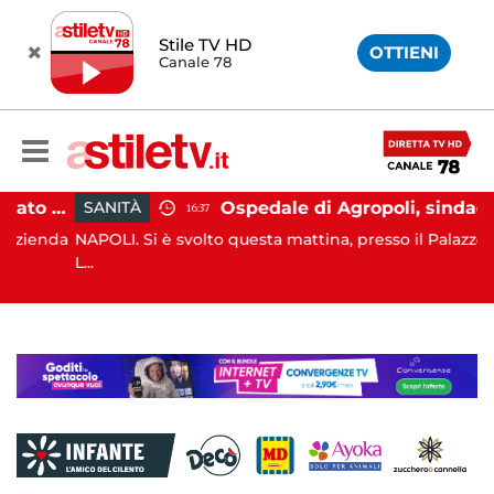
Stile TV HD
OTTIENI
Canale 78
Dramma Caliendo, trovato accordo sul risarcimento tra famiglia e "Monaldi"
Ospedale di Agropoli, sindaci Mutalipassi e Rizzo incontrano Fico: “Intesa per potenziare servizi”
SANITÀ
16:37
enda
NAPOLI. Si è svolto questa mattina, presso il Palazzo Santa
L...