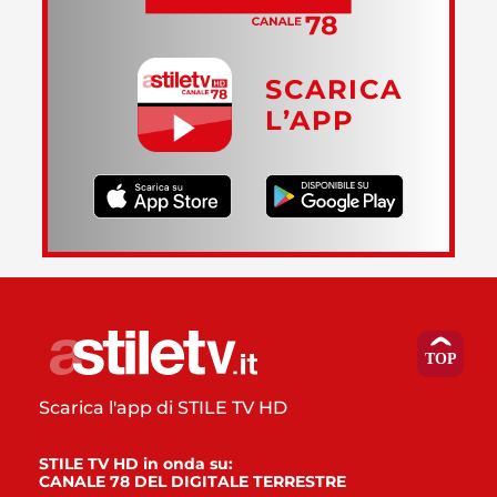
SCARICA
L’APP
Scarica l'app di STILE TV HD
STILE TV HD in onda su:
CANALE 78 DEL DIGITALE TERRESTRE