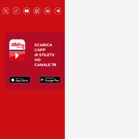
SCARICA
L’APP
di STILETV
HD
CANALE 78