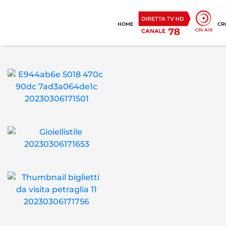
HOME
CR