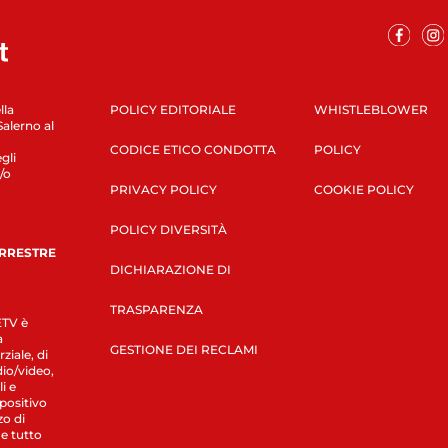
lla
POLICY EDITORIALE
WHISTLEBLOWER
Salerno al
CODICE ETICO CONDOTTA
POLICY
gli
/o
PRIVACY POLICY
COOKIE POLICY
POLICY DIVERSITÀ
ERRESTRE
DICHIARAZIONE DI
TRASPARENZA
LETV è
a
GESTIONE DEI RECLAMI
ziale, di
dio/video,
i e
spositivo
zo di
 e tutto