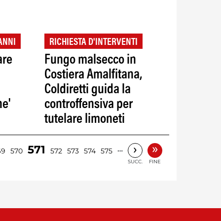
 ANNI
RICHIESTA D'INTERVENTI
are
Fungo malsecco in
Costiera Amalfitana,
Coldiretti guida la
e'
controffensiva per
tutelare limoneti
»
›
571
…
69
570
572
573
574
575
SUCC.
FINE