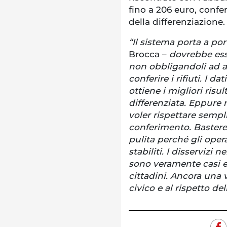
fino a 206 euro, confe
della differenziazione.
“Il sistema porta a po
Brocca –
dovrebbe ess
non obbligandoli ad an
conferire i rifiuti. I d
ottiene i migliori risul
differenziata. Eppure 
voler rispettare semplic
conferimento. Bastere
pulita perché gli oper
stabiliti. I disservizi 
sono veramente casi ec
cittadini. Ancora una 
civico e al rispetto de