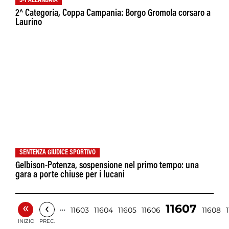
3-1 ALL'ANDATA
2^ Categoria, Coppa Campania: Borgo Gromola corsaro a
Laurino
SENTENZA GIUDICE SPORTIVO
Gelbison-Potenza, sospensione nel primo tempo: una
gara a porte chiuse per i lucani
«
‹
11607
…
11603
11604
11605
11606
11608
INIZIO
PREC.