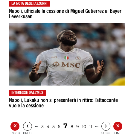
LA NOTA DEGLI AZZURRI
Napoli, ufficiale la cessione di Miguel Gutierrez al Bayer
Leverkusen
INTERESSE DALL'MLS
Napoli, Lukaku non si presenterà in ritiro: l'attaccante
vuole la cessione
«
»
‹
›
7
…
…
3
4
5
6
8
9
10
11
INIZIO
PREC.
SUCC.
FINE