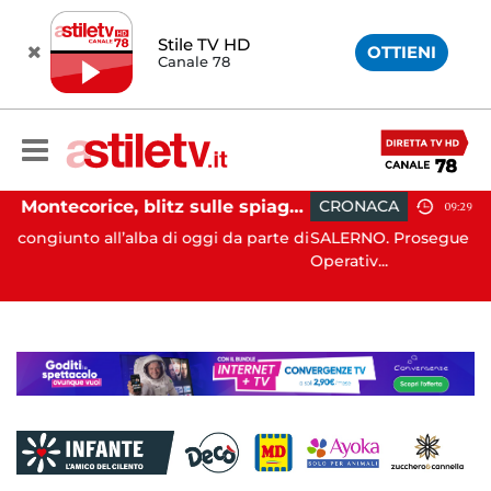
Stile TV HD
OTTIENI
Canale 78
Montecorice, blitz sulle spiagge libere: sequestrati oltre 300 ombrelloni e lettini lasciati sull’arenile
CRONACA
09:29
i oggi da parte di
SALERNO. Prosegue l’attività di controllo de
Operativ...