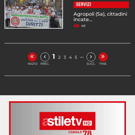
SERVIZI
Agropoli (Sa), cittadini
incate...
40
«
»
‹
›
1
…
2
3
4
5
INIZIO
PREC.
SUCC.
FINE