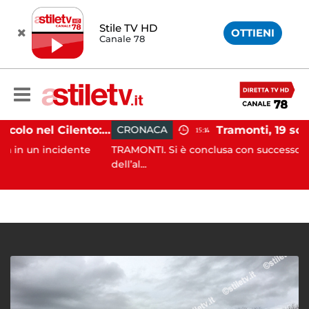
Stile TV HD
OTTIENI
Canale 78
Incidente agricolo nel Cilento: trattore si ribalta, muore 71enne
CRONACA
15:14
incidente
TRAMONTI. Si è conclusa con successo, alle prime 
dell’al...