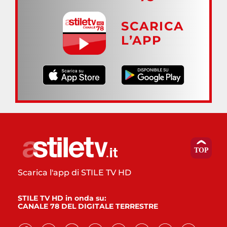
SCARICA
L’APP
Scarica l'app di STILE TV HD
STILE TV HD in onda su:
CANALE 78 DEL DIGITALE TERRESTRE