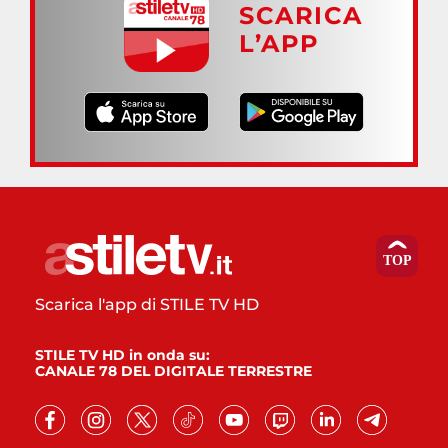
SCARICA
L’APP
Scarica l'app di STILE TV HD
STILE TV HD in onda su:
CANALE 78 DEL DIGITALE TERRESTRE