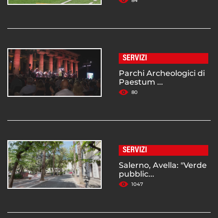
84
SERVIZI
Parchi Archeologici di
Paestum ...
80
SERVIZI
Salerno, Avella: "Verde
pubblic...
1047