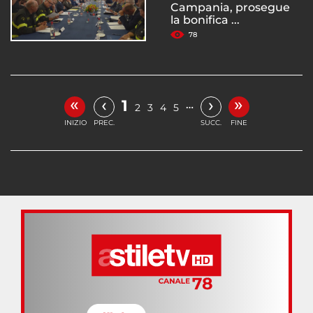
Campania, prosegue
la bonifica ...
78
«
»
‹
›
1
…
2
3
4
5
INIZIO
PREC.
SUCC.
FINE