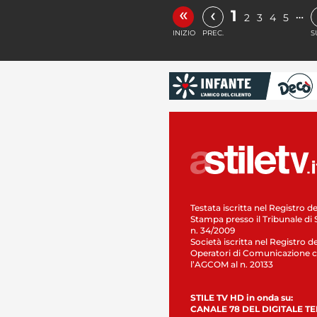
«
‹
1
…
2
3
4
5
INIZIO
PREC.
S
Testata iscritta nel Registro de
Stampa presso il Tribunale di 
n. 34/2009
Società iscritta nel Registro de
Operatori di Comunicazione c
l’AGCOM al n. 20133
STILE TV HD in onda su:
CANALE 78 DEL DIGITALE T