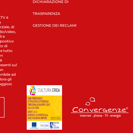
DICHIARAZIONE DI
TRASPARENZA
LETV è
a
GESTIONE DEI RECLAMI
ziale, di
dio/video,
i e
spositivo
zo di
 e tutto
on
 è
esenti sul
un
nibile ad
ora gli
aggiosi.