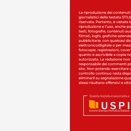
La riproduzione dei contenuti
giornalistici della testata STI
riservata. Pertanto, è vietata l
riproduzione e l’uso, anche par
testi, fotografie, contenuti au
filmati, loghi, grafiche aziendal
pubblicitarie, con qualsiasi di
elettronico/digitale o per mez
fotocopie, registrazioni, cover
quanto è ascrivibile a copia n
autorizzata. La redazione non
responsabile dei commenti pr
sito. Non potendo esercitare 
controllo continuo resta dispo
eliminarli su segnalazione qual
stessi risultano offensivi e oltr