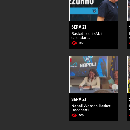
SERVIZI
Basket - serie A1, il
calendari...
182
SERVIZI
Napoli Women Basket,
Bocchetti:...
169