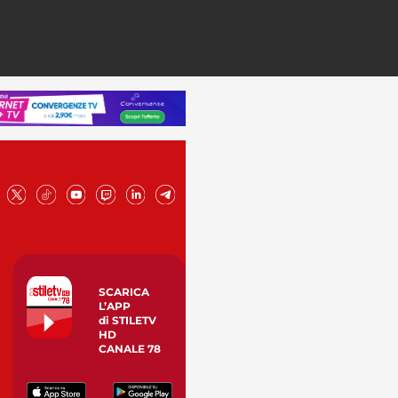
SCARICA
L’APP
di STILETV
HD
CANALE 78