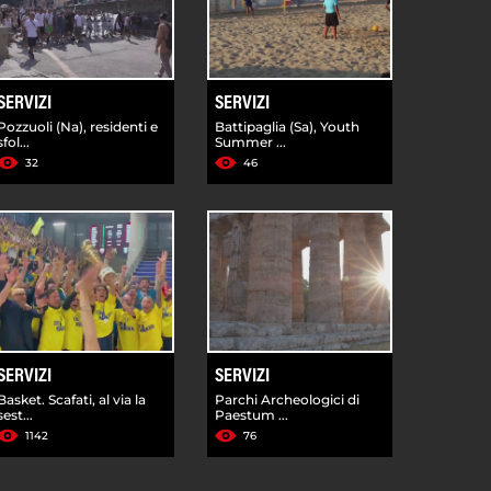
SERVIZI
SERVIZI
Pozzuoli (Na), residenti e
Battipaglia (Sa), Youth
sfol...
Summer ...
32
46
SERVIZI
SERVIZI
Basket. Scafati, al via la
Parchi Archeologici di
sest...
Paestum ...
1142
76