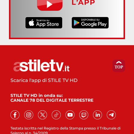
L’APP
Scarica l'app di STILE TV HD
STILE TV HD in onda su:
CANALE 78 DEL DIGITALE TERRESTRE
Testata iscritta nel Registro della Stampa presso il Tribunale di
Salerno al n. 34/2009