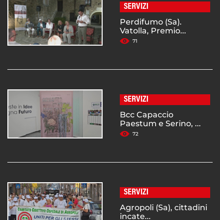
SERVIZI
Perdifumo (Sa).
Vatolla, Premio...
71
SERVIZI
Bcc Capaccio
Paestum e Serino, ...
72
SERVIZI
Agropoli (Sa), cittadini
incate...