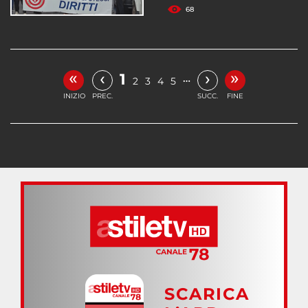
68
«
»
‹
›
1
…
2
3
4
5
INIZIO
PREC.
SUCC.
FINE
SCARICA