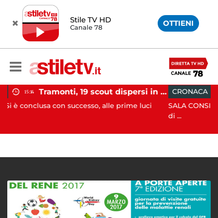
Stile TV HD
OTTIENI
Canale 78
Tramonti, 19 scout dispersi in montagna salvati dai vigili del fuoco
CRONACA
12:41
n successo, alle prime luci
SALA CONSILINA. Si ritrovano l
di ...