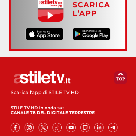
SCARICA
L’APP
Scarica l'app di STILE TV HD
STILE TV HD in onda su:
CANALE 78 DEL DIGITALE TERRESTRE