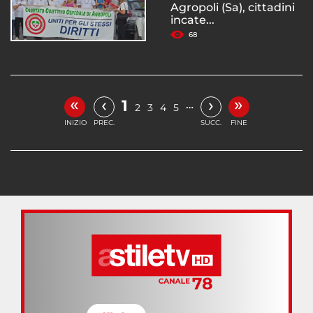
Agropoli (Sa), cittadini
incate...
68
«
»
‹
›
1
…
2
3
4
5
INIZIO
PREC.
SUCC.
FINE