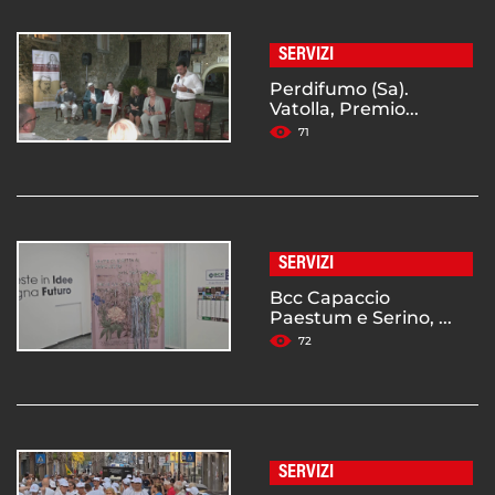
SERVIZI
Perdifumo (Sa).
Vatolla, Premio...
71
SERVIZI
Bcc Capaccio
Paestum e Serino, ...
72
SERVIZI