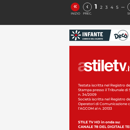
«
‹
1
…
2
3
4
5
INIZIO
PREC.
S
Testata iscritta nel Registro de
Stampa presso il Tribunale di 
n. 34/2009
Società iscritta nel Registro de
Operatori di Comunicazione c
l’AGCOM al n. 20133
STILE TV HD in onda su:
CANALE 78 DEL DIGITALE T