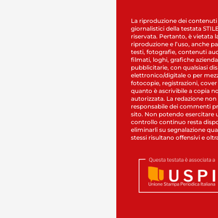
La riproduzione dei contenuti
giornalistici della testata STI
riservata. Pertanto, è vietata l
riproduzione e l’uso, anche par
testi, fotografie, contenuti au
filmati, loghi, grafiche aziendal
pubblicitarie, con qualsiasi di
elettronico/digitale o per mez
fotocopie, registrazioni, cover
quanto è ascrivibile a copia n
autorizzata. La redazione non
responsabile dei commenti pr
sito. Non potendo esercitare 
controllo continuo resta dispo
eliminarli su segnalazione qual
stessi risultano offensivi e oltr