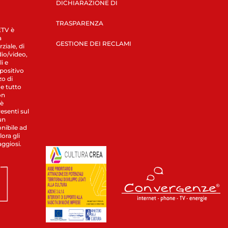
DICHIARAZIONE DI
TRASPARENZA
LETV è
a
GESTIONE DEI RECLAMI
ziale, di
dio/video,
i e
spositivo
zo di
 e tutto
on
 è
esenti sul
un
nibile ad
ora gli
aggiosi.