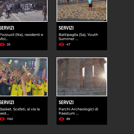
SERVIZI
SERVIZI
Pozzuoli (Na), residenti e
Battipaglia (Sa), Youth
sfol...
Summer ...
35
47
SERVIZI
SERVIZI
Basket. Scafati, al via la
Parchi Archeologici di
sest...
Paestum ...
1160
89