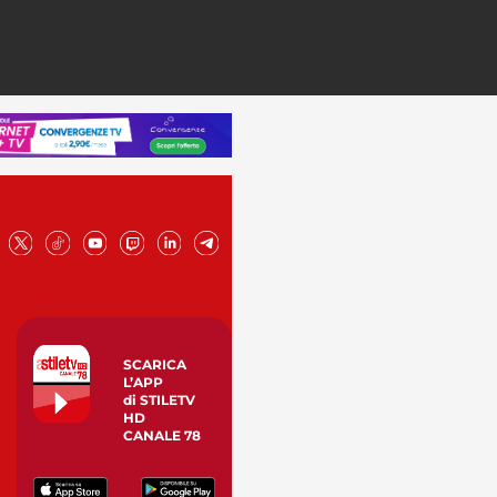
SCARICA
L’APP
di STILETV
HD
CANALE 78