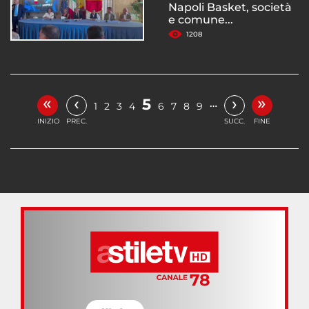
Napoli Basket, società
e comune...
1208
«
»
‹
›
5
…
1
2
3
4
6
7
8
9
INIZIO
PREC.
SUCC.
FINE