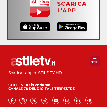
SCARICA
L’APP
Scarica l'app di STILE TV HD
STILE TV HD in onda su:
CANALE 78 DEL DIGITALE TERRESTRE