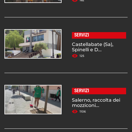
182
SERVIZI
Castellabate (Sa),
Spinelli e D...
125
SERVIZI
Salerno, raccolta dei
mozziconi...
1106