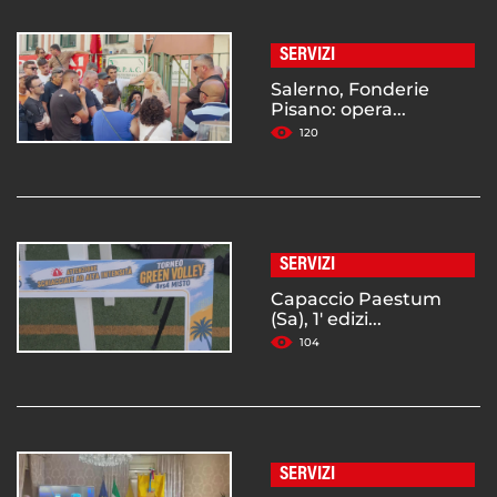
SERVIZI
Salerno, Fonderie
Pisano: opera...
120
SERVIZI
Capaccio Paestum
(Sa), 1' edizi...
104
SERVIZI