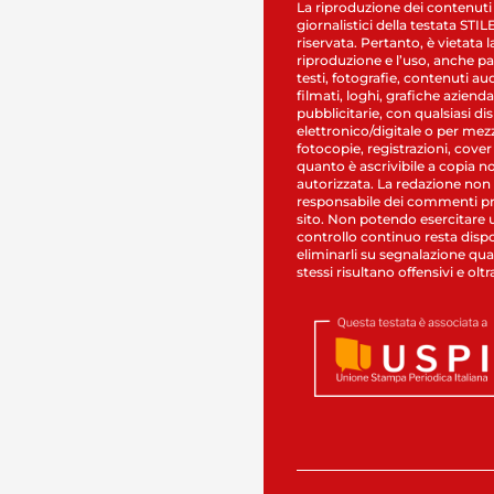
La riproduzione dei contenuti
giornalistici della testata STI
riservata. Pertanto, è vietata l
riproduzione e l’uso, anche par
testi, fotografie, contenuti au
filmati, loghi, grafiche aziendal
pubblicitarie, con qualsiasi di
elettronico/digitale o per mez
fotocopie, registrazioni, cover
quanto è ascrivibile a copia n
autorizzata. La redazione non
responsabile dei commenti pr
sito. Non potendo esercitare 
controllo continuo resta dispo
eliminarli su segnalazione qual
stessi risultano offensivi e oltr