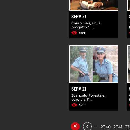
SERVIZI
Carabinieri, al via
progetto "L...
6193
SERVIZI
Scandalo Forestale,
parola al R...
5201
«
‹
…
2340
2341
23