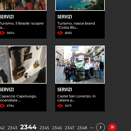
SERVIZI
SERVIZI
Turismo, il Brasile 'scopre'
Turismo, nasce brand
la...
"Costa Blu...
5604
8265
SERVIZI
SERVIZI
Capaccio Capoluogo,
Castel San Lorenzo, in
incendiate ...
catene p...
5794
5071
»
›
2344
…
42
2343
2345
2346
2347
2348