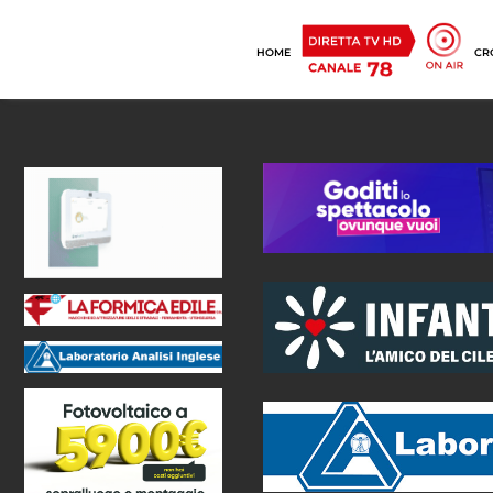
HOME
CR