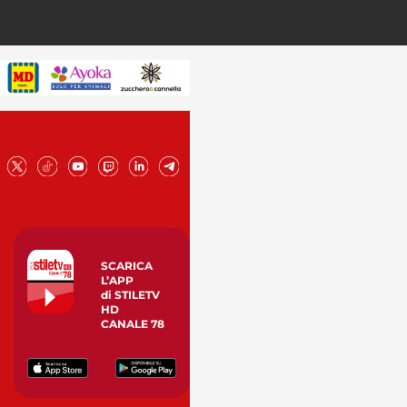
SCARICA
L’APP
di STILETV
HD
CANALE 78