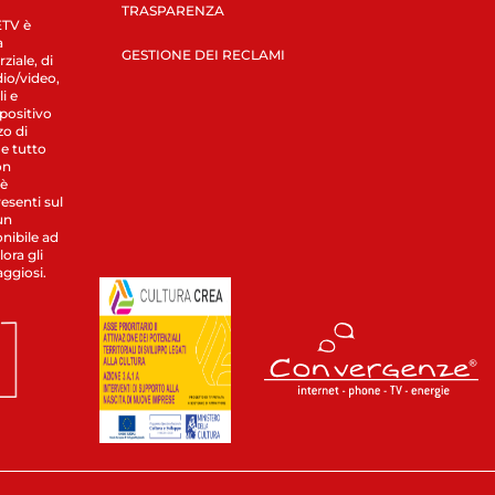
TRASPARENZA
LETV è
a
GESTIONE DEI RECLAMI
ziale, di
dio/video,
i e
spositivo
zo di
 e tutto
on
 è
esenti sul
un
nibile ad
ora gli
aggiosi.