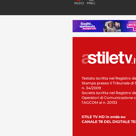
INIZIO
PREC.
Testata iscritta nel Registro de
Stampa presso il Tribunale di 
n. 34/2009
Società iscritta nel Registro de
Operatori di Comunicazione c
l’AGCOM al n. 20133
STILE TV HD in onda su:
CANALE 78 DEL DIGITALE T