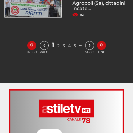
Agropoli (Sa), cittadini
incate...
82
«
»
‹
›
1
…
2
3
4
5
INIZIO
PREC.
SUCC.
FINE