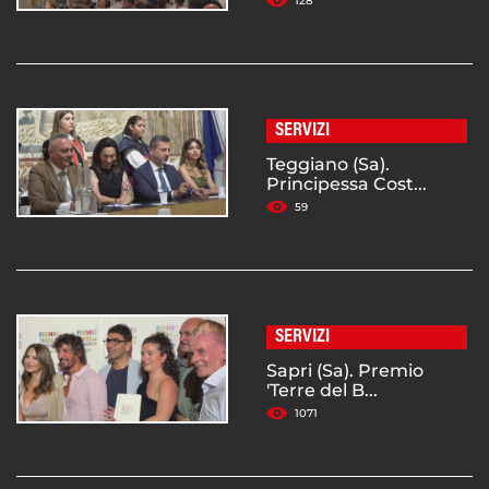
128
SERVIZI
Teggiano (Sa).
Principessa Cost...
59
SERVIZI
Sapri (Sa). Premio
'Terre del B...
1071