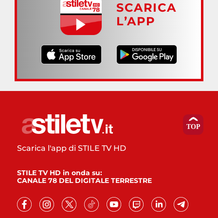
SCARICA
L’APP
Scarica l'app di STILE TV HD
STILE TV HD in onda su:
CANALE 78 DEL DIGITALE TERRESTRE