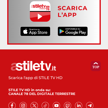
SCARICA
L’APP
Scarica l'app di STILE TV HD
STILE TV HD in onda su:
CANALE 78 DEL DIGITALE TERRESTRE