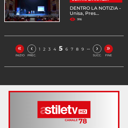
DENTRO LA NOTIZIA -
Unisa, Pres...
916
«
»
‹
›
5
…
1
2
3
4
6
7
8
9
INIZIO
PREC.
SUCC.
FINE