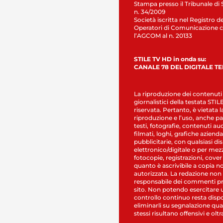
Stampa presso il Tribunale di 
n. 34/2009
Società iscritta nel Registro de
Operatori di Comunicazione c
l’AGCOM al n. 20133
STILE TV HD in onda su:
CANALE 78 DEL DIGITALE T
La riproduzione dei contenuti
giornalistici della testata STI
riservata. Pertanto, è vietata l
riproduzione e l’uso, anche par
testi, fotografie, contenuti au
filmati, loghi, grafiche aziendal
pubblicitarie, con qualsiasi di
elettronico/digitale o per mez
fotocopie, registrazioni, cover
quanto è ascrivibile a copia n
autorizzata. La redazione non
responsabile dei commenti pr
sito. Non potendo esercitare 
controllo continuo resta dispo
eliminarli su segnalazione qual
stessi risultano offensivi e oltr