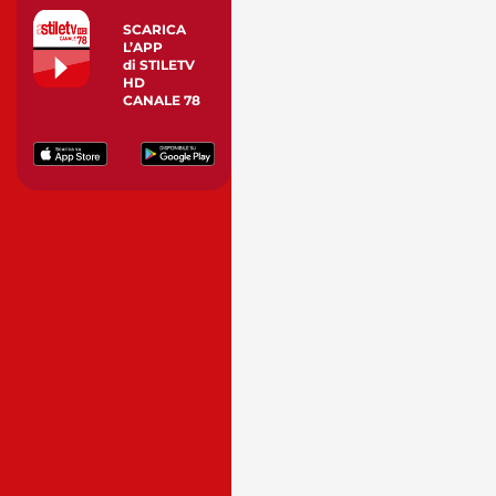
SCARICA
L’APP
di STILETV
HD
CANALE 78