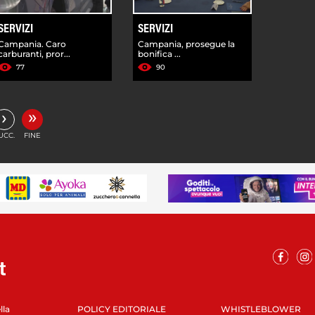
SERVIZI
SERVIZI
Campania. Caro
Campania, prosegue la
carburanti, pror...
bonifica ...
77
90
»
›
UCC.
FINE
lla
POLICY EDITORIALE
WHISTLEBLOWER