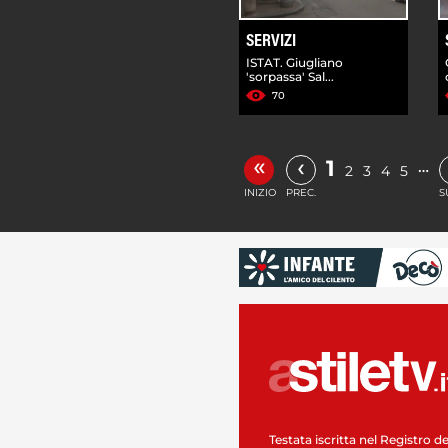
SERVIZI
ISTAT. Giugliano
'sorpassa' Sal...
70
«
‹
1
…
2
3
4
5
INIZIO
PREC.
S
Testata iscritta nel Registro de