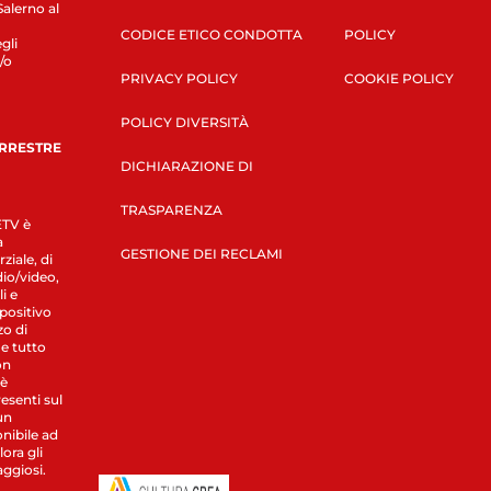
Salerno al
CODICE ETICO CONDOTTA
POLICY
gli
/o
PRIVACY POLICY
COOKIE POLICY
POLICY DIVERSITÀ
ERRESTRE
DICHIARAZIONE DI
TRASPARENZA
LETV è
a
GESTIONE DEI RECLAMI
ziale, di
dio/video,
i e
spositivo
zo di
 e tutto
on
 è
esenti sul
un
nibile ad
ora gli
aggiosi.