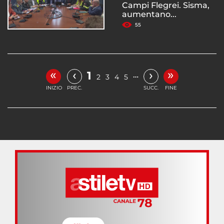
Campi Flegrei. Sisma,
aumentano...
55
«
»
‹
›
1
…
2
3
4
5
INIZIO
PREC.
SUCC.
FINE