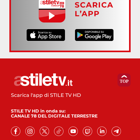
SCARICA
L’APP
Scarica l'app di STILE TV HD
STILE TV HD in onda su:
CANALE 78 DEL DIGITALE TERRESTRE