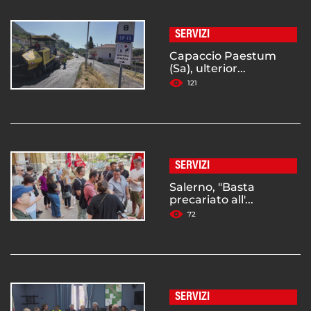
SERVIZI
Capaccio Paestum
(Sa), ulterior...
121
SERVIZI
Salerno, "Basta
precariato all'...
72
SERVIZI