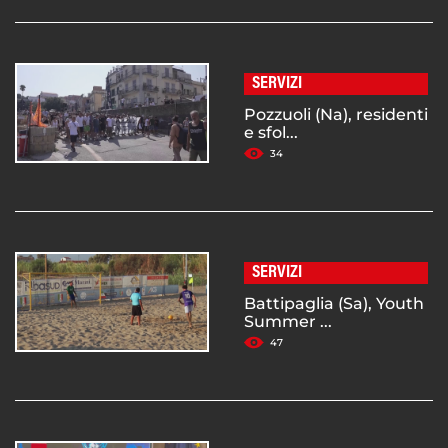
SERVIZI
Pozzuoli (Na), residenti
e sfol...
34
SERVIZI
Battipaglia (Sa), Youth
Summer ...
47