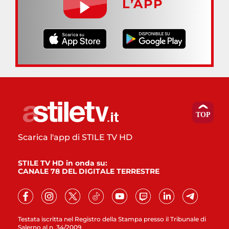
L’APP
Scarica l'app di STILE TV HD
STILE TV HD in onda su:
CANALE 78 DEL DIGITALE TERRESTRE
Testata iscritta nel Registro della Stampa presso il Tribunale di
Salerno al n. 34/2009