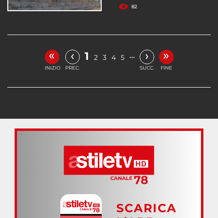
82
«
»
‹
›
1
…
2
3
4
5
INIZIO
PREC.
SUCC.
FINE
SCARICA