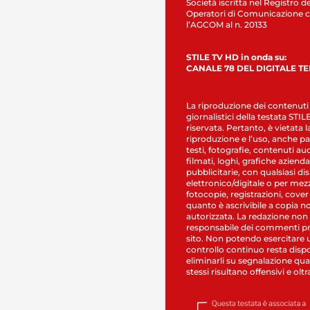
Società iscritta nel Registro de
Operatori di Comunicazione c
l’AGCOM al n. 20133
STILE TV HD in onda su:
CANALE 78 DEL DIGITALE T
La riproduzione dei contenuti
giornalistici della testata STI
riservata. Pertanto, è vietata l
riproduzione e l’uso, anche par
testi, fotografie, contenuti au
filmati, loghi, grafiche aziendal
pubblicitarie, con qualsiasi di
elettronico/digitale o per mez
fotocopie, registrazioni, cover
quanto è ascrivibile a copia n
autorizzata. La redazione non
responsabile dei commenti pr
sito. Non potendo esercitare 
controllo continuo resta dispo
eliminarli su segnalazione qual
stessi risultano offensivi e oltr