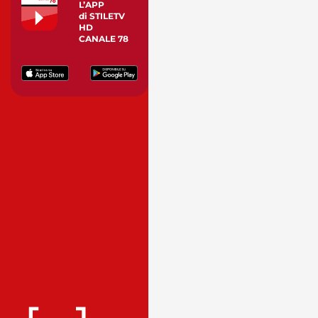
L’APP
di STILETV
HD
CANALE 78