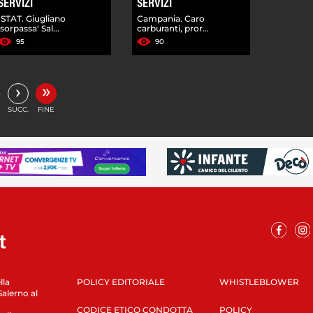
SERVIZI
SERVIZI
ISTAT. Giugliano
Campania. Caro
'sorpassa' Sal...
carburanti, pror...
95
90
»
›
…
SUCC.
FINE
lla
POLICY EDITORIALE
WHISTLEBLOWER
Salerno al
CODICE ETICO CONDOTTA
POLICY