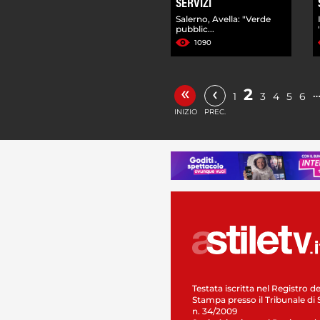
SERVIZI
Salerno, Avella: "Verde
pubblic...
1090
«
‹
2
1
3
4
5
6
INIZIO
PREC.
Testata iscritta nel Registro de
Stampa presso il Tribunale di 
n. 34/2009