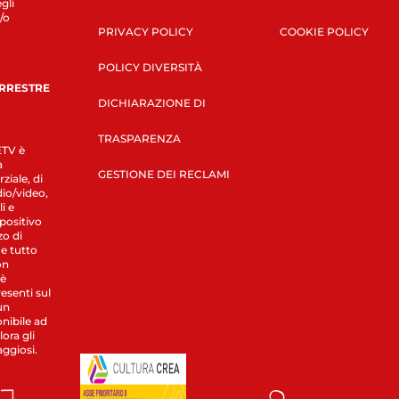
gli
/o
PRIVACY POLICY
COOKIE POLICY
POLICY DIVERSITÀ
ERRESTRE
DICHIARAZIONE DI
TRASPARENZA
LETV è
a
GESTIONE DEI RECLAMI
ziale, di
dio/video,
i e
spositivo
zo di
 e tutto
on
 è
esenti sul
un
nibile ad
ora gli
aggiosi.