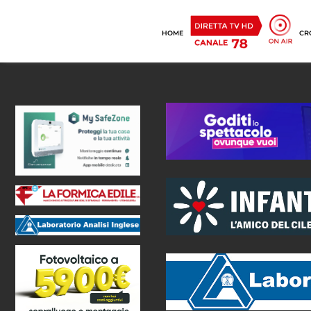
HOME
CR