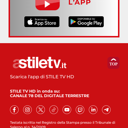
L’APP
Scarica l'app di STILE TV HD
STILE TV HD in onda su:
CANALE 78 DEL DIGITALE TERRESTRE
Testata iscritta nel Registro della Stampa presso il Tribunale di
Salerno al n. 34/2009