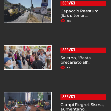
SERVIZI
Capaccio Paestum
(Sa), ulterior...
135
SERVIZI
Salerno, "Basta
precariato all'...
84
SERVIZI
Campi Flegrei. Sisma,
aumentano...