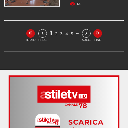
63
«
»
‹
›
1
…
2
3
4
5
INIZIO
PREC.
SUCC.
FINE
SCARICA