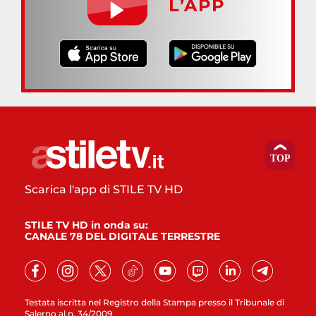
L’APP
Scarica l'app di STILE TV HD
STILE TV HD in onda su:
CANALE 78 DEL DIGITALE TERRESTRE
Testata iscritta nel Registro della Stampa presso il Tribunale di
Salerno al n. 34/2009