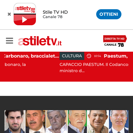
Stile TV HD
OTTIENI
Canale 78
Martina Carbonaro, braccialetto elettronico per i genitori della 14enne uccisa dall'ex
CULTURA
10:54
a
CAPACCIO PAESTUM. Il Codancos lancia un ap
ministro d...