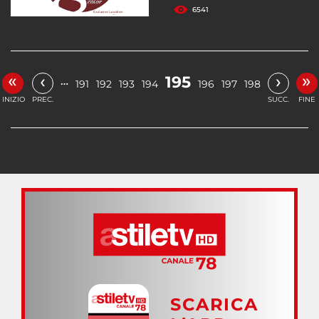
6541
«
»
‹
›
195
…
191
192
193
194
196
197
198
INIZIO
PREC.
SUCC.
FINE
SCARICA