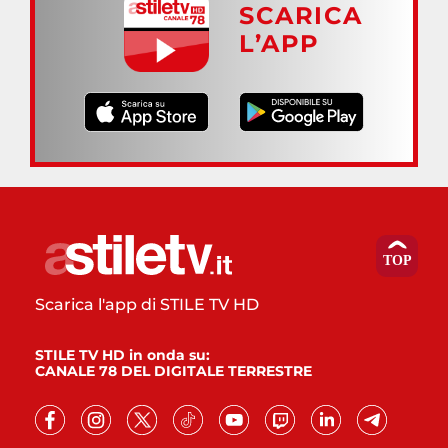
SCARICA
L’APP
Scarica l'app di STILE TV HD
STILE TV HD in onda su:
CANALE 78 DEL DIGITALE TERRESTRE