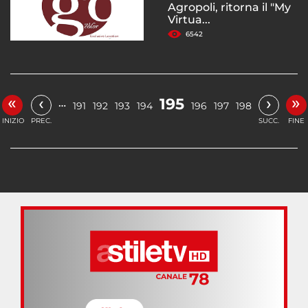
Agropoli, ritorna il "My
Virtua...
6542
«
»
‹
›
195
…
191
192
193
194
196
197
198
INIZIO
PREC.
SUCC.
FINE