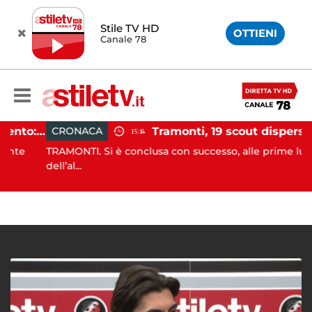
Stile TV HD
OTTIENI
Canale 78
Incidente agricolo nel Cilento: trattore si ribalta, muore 71enne
Tramonti, 19 scout dispersi in montagna salvati dai v
CRONACA
15:14
e
TRAMONTI. Si è conclusa con successo, alle prime luci
dell’al...