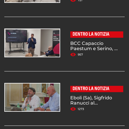
721
DENTRO LA NOTIZIA
BCC Capaccio
Paestum e Serino, ...
957
DENTRO LA NOTIZIA
Eboli (Sa), Sigfrido
Ranucci al...
1273