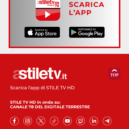
SCARICA
L’APP
Scarica l'app di STILE TV HD
STILE TV HD in onda su:
CANALE 78 DEL DIGITALE TERRESTRE