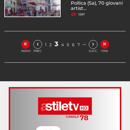
Pollica (Sa), 70 giovani
artist...
1267
«
»
‹
›
3
…
1
2
4
5
6
7
INIZIO
PREC.
SUCC.
FINE