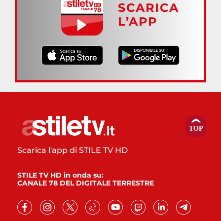
SCARICA
L’APP
Scarica l'app di STILE TV HD
STILE TV HD in onda su:
CANALE 78 DEL DIGITALE TERRESTRE