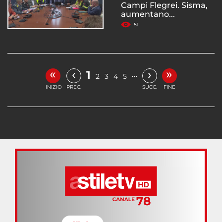
Campi Flegrei. Sisma,
aumentano...
51
«
»
‹
›
1
…
2
3
4
5
INIZIO
PREC.
SUCC.
FINE