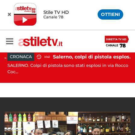
Stile TV HD
OTTIENI
Canale 78
ozzo affonda in Costiera Amalfitana: occupanti soccorsi da altri natanti
Salerno, colpi di pistola esplosi a Pastena: paura tra i residenti
CRONACA
16:43
o
SALERNO. Colpi di pistola sono stati esplosi in via Rocco
A
Coc...
pr