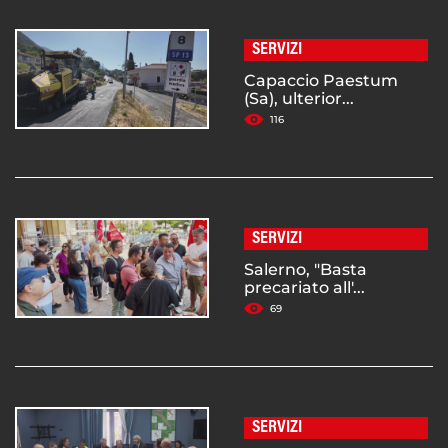
SERVIZI
Capaccio Paestum
(Sa), ulterior...
116
SERVIZI
Salerno, "Basta
precariato all'...
69
SERVIZI