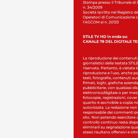
Stampa presso il Tribunale di 
n. 34/2009
Società iscritta nel Registro de
Operatori di Comunicazione c
l’AGCOM al n. 20133
STILE TV HD in onda su:
CANALE 78 DEL DIGITALE T
La riproduzione dei contenuti
giornalistici della testata STI
riservata. Pertanto, è vietata l
riproduzione e l’uso, anche par
testi, fotografie, contenuti au
filmati, loghi, grafiche aziendal
pubblicitarie, con qualsiasi di
elettronico/digitale o per mez
fotocopie, registrazioni, cover
quanto è ascrivibile a copia n
autorizzata. La redazione non
responsabile dei commenti pr
sito. Non potendo esercitare 
controllo continuo resta dispo
eliminarli su segnalazione qual
stessi risultano offensivi e oltr