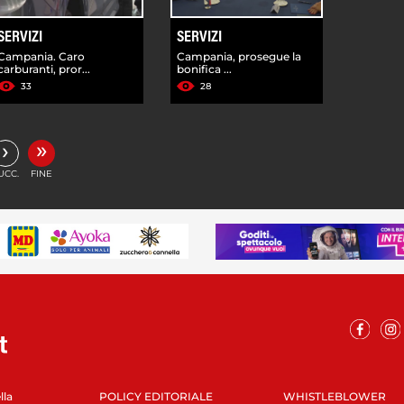
SERVIZI
SERVIZI
Campania. Caro
Campania, prosegue la
carburanti, pror...
bonifica ...
33
28
»
›
UCC.
FINE
lla
POLICY EDITORIALE
WHISTLEBLOWER