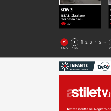
SERVIZI
ISTAT. Giugliano
'sorpassa' Sal...
30
«
‹
1
…
2
3
4
5
INIZIO
PREC.
S
Testata iscritta nel Registro de