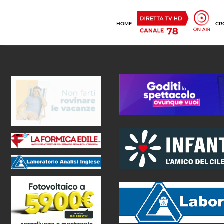
HOME
CR