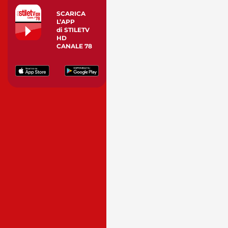
SCARICA
L’APP
di STILETV
HD
CANALE 78