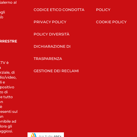
Salerno al
CODICE ETICO CONDOTTA
POLICY
gli
/o
PRIVACY POLICY
COOKIE POLICY
POLICY DIVERSITÀ
ERRESTRE
DICHIARAZIONE DI
TRASPARENZA
LETV è
a
GESTIONE DEI RECLAMI
ziale, di
dio/video,
i e
spositivo
zo di
 e tutto
on
 è
esenti sul
un
nibile ad
ora gli
aggiosi.