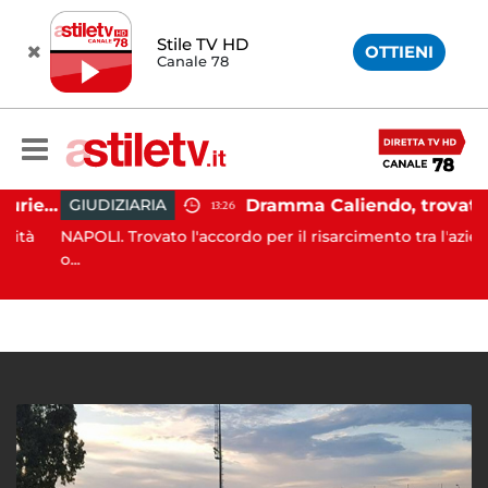
Stile TV HD
OTTIENI
Canale 78
Capaccio Paestum, ingiurie alla Polizia Municipale sui social: indagato un cittadino
Dramma Caliendo, trovato accordo sul risarcimento tra famiglia e "Monaldi"
GIUDIZIARIA
13:26
à
NAPOLI. Trovato l'accordo per il risarcimento tra l'azienda
o...