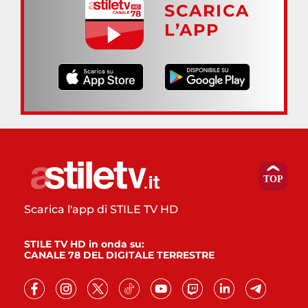
SCARICA
L’APP
Scarica l'app di STILE TV HD
STILE TV HD in onda su:
CANALE 78 DEL DIGITALE TERRESTRE