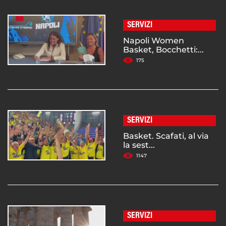
SERVIZI
Napoli Women
Basket, Bocchetti:...
175
SERVIZI
Basket. Scafati, al via
la sest...
1147
SERVIZI