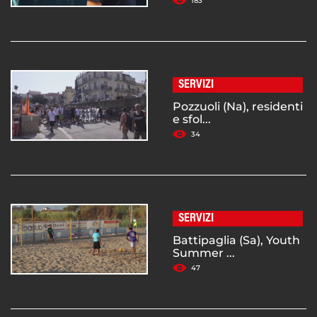
183
SERVIZI
Pozzuoli (Na), residenti
e sfol...
34
SERVIZI
Battipaglia (Sa), Youth
Summer ...
47