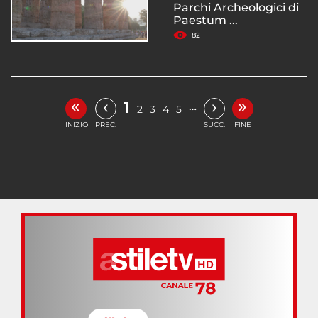
Parchi Archeologici di
Paestum ...
82
«
»
‹
›
1
…
2
3
4
5
INIZIO
PREC.
SUCC.
FINE