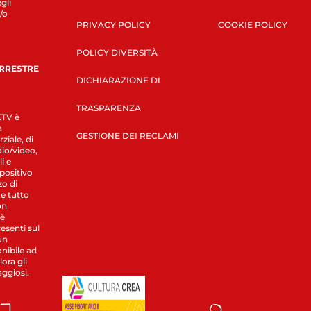
gli
/o
PRIVACY POLICY
COOKIE POLICY
POLICY DIVERSITÀ
ERRESTRE
DICHIARAZIONE DI
TRASPARENZA
LETV è
a
GESTIONE DEI RECLAMI
ziale, di
dio/video,
i e
spositivo
zo di
 e tutto
on
 è
esenti sul
un
nibile ad
ora gli
aggiosi.