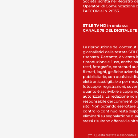
Società iscritta nel Registro de
Operatori di Comunicazione c
l’AGCOM al n. 20133
STILE TV HD in onda su:
CANALE 78 DEL DIGITALE T
La riproduzione dei contenuti
giornalistici della testata STI
riservata. Pertanto, è vietata l
riproduzione e l’uso, anche par
testi, fotografie, contenuti au
filmati, loghi, grafiche aziendal
pubblicitarie, con qualsiasi di
elettronico/digitale o per mez
fotocopie, registrazioni, cover
quanto è ascrivibile a copia n
autorizzata. La redazione non
responsabile dei commenti pr
sito. Non potendo esercitare 
controllo continuo resta dispo
eliminarli su segnalazione qual
stessi risultano offensivi e oltr