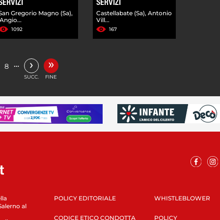
SERVIZI
SERVIZI
San Gregorio Magno (Sa),
Castellabate (Sa), Antonio
'Angio...
Vill...
1092
167
»
›
…
8
SUCC.
FINE
lla
POLICY EDITORIALE
WHISTLEBLOWER
Salerno al
CODICE ETICO CONDOTTA
POLICY