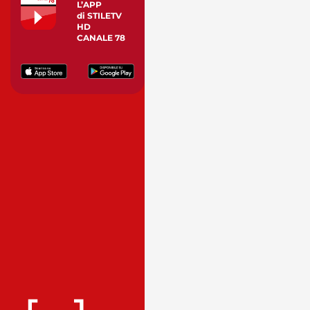
L’APP
di STILETV
HD
CANALE 78