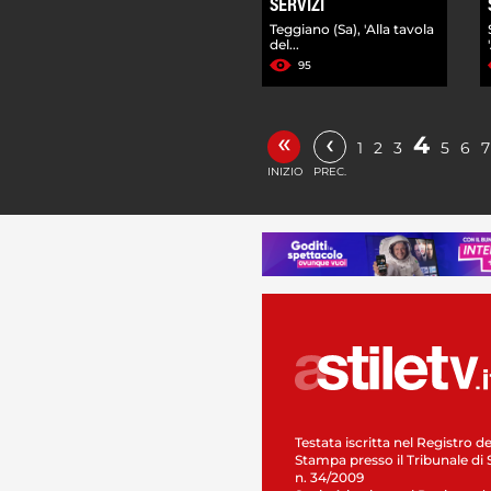
SERVIZI
Teggiano (Sa), 'Alla tavola
del...
95
«
‹
4
1
2
3
5
6
7
INIZIO
PREC.
Testata iscritta nel Registro de
Stampa presso il Tribunale di 
n. 34/2009